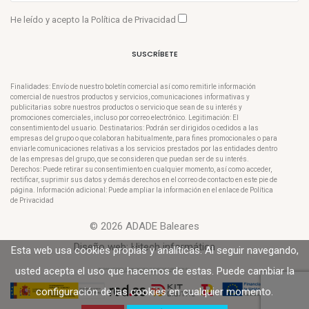
He leído y acepto la
Política de Privacidad
SUSCRÍBETE
Finalidades: Envío de nuestro boletín comercial así como remitirle información
comercial de nuestros productos y servicios, comunicaciones informativas y
publicitarias sobre nuestros productos o servicio que sean de su interés y
promociones comerciales, incluso por correo electrónico. Legitimación: El
consentimiento del usuario. Destinatarios: Podrán ser dirigidos o cedidos a las
empresas del grupo o que colaboran habitualmente, para fines promocionales o para
enviarle comunicaciones relativas a los servicios prestados por las entidades dentro
de las empresas del grupo, que se consideren que puedan ser de su interés.
Derechos: Puede retirar su consentimiento en cualquier momento, así como acceder,
rectificar, suprimir sus datos y demás derechos en el correo de contacto en este pie de
página. Información adicional: Puede ampliar la información en el enlace de Política
de Privacidad
© 2026 ADADE Baleares
Diseño web:
Hitech informática
Esta web usa cookies propias y analíticas. Al seguir navegando,
usted acepta el uso que hacemos de estas. Puede cambiar la
configuración de las cookies en cualquier momento.