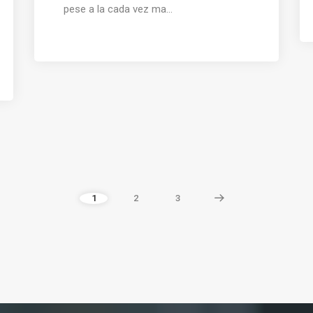
pese a la cada vez ma...
1
2
3