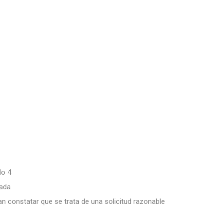
do 4
nada
an constatar que se trata de una solicitud razonable