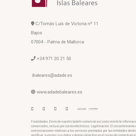
C/Tomás Luís de Victoria nº 11
Bajos
07004 - Palma de Mallorca
+34 971 20 21 50
ibaleares@adade.es
www.adadebaleares.es
Finalidades: Envío de nuestro boletín comercial así como remitirle informac
comerciales, incluso por correo electrónico. Legitimación: El consentimient
comunicaciones relativas a los servicios prestados por las entidades dentr
rectificar, suprimir sus datos y demás derechos en el correo de contacto en e