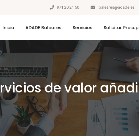
971 20 21 50
ibaleares@adade.es
Inicio
ADADE Baleares
Servicios
Solicitar Presu
rvicios de valor añad