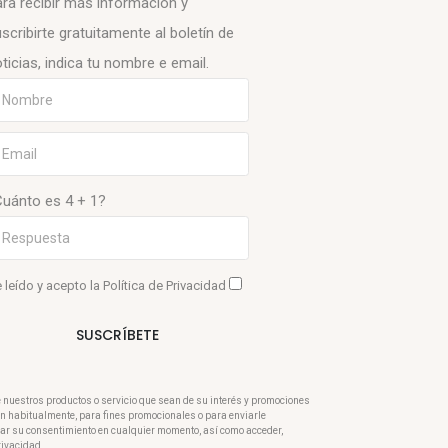
ra recibir más información y
scribirte gratuitamente al boletín de
ticias, indica tu nombre e email.
Cuánto es 4 + 1?
 leído y acepto la
Política de Privacidad
SUSCRÍBETE
e nuestros productos o servicio que sean de su interés y promociones
ran habitualmente, para fines promocionales o para enviarle
rar su consentimiento en cualquier momento, así como acceder,
Privacidad