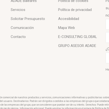
ADADE Baleares
Política de cookies
Pa
su
Servicios
Política de privacidad
no
Solicitar Presupuesto
Accesibilidad
Comunicación
Mapa Web
Contacto
E-CONSULTING GLOBAL
GRUPO ASESOR ADADE
¿
He
ión comercial de nuestros productos y servicios, comunicaciones informativas y publicitarias sobr
o del usuario. Destinatarios: Podrán ser dirigidos o cedidos a las empresas del grupo o que colabo
o de las empresas del grupo, que se consideren que puedan ser de su interés. Derechos: Puede reti
ste pie de página. Información adicional: Puede ampliar la información en el enlace de Política de 