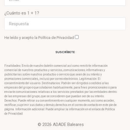
¿Cuánto es 1 + 1?
He leído y acepto la
Política de Privacidad
SUSCRÍBETE
Finalidades: Envío de nuestro boletín comercial así como remitirle información
comercial de nuestros productos y servicios, comunicaciones informativas y
publicitarias sobre nuestros productos o servicio que sean de su interés y
promociones comerciales, incluso por correo electrónico. Legitimación: El
consentimiento del usuario. Destinatarios: Podrán ser dirigidos o cedidos a las
empresas del grupo o que colaboran habitualmente, para fines promocionales o para
enviarle comunicaciones relativas a los servicios prestados por las entidades dentro
de las empresas del grupo, que se consideren que puedan ser de su interés.
Derechos: Puede retirar su consentimiento en cualquier momento, así como acceder,
rectificar, suprimir sus datos y demás derechos en el correo de contacto en este pie de
página. Información adicional: Puede ampliar la información en el enlace de Política
de Privacidad
© 2026 ADADE Baleares