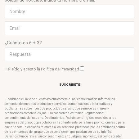
boletín de noticias, indica tu nombre e email.
¿Cuánto es 6 + 3?
He leído y acepto la
Política de Privacidad
SUSCRÍBETE
Finalidades: Envío de nuestro boletín comercial así como remitirle información
comercial de nuestros productos y servicios, comunicaciones informativas y
publicitarias sobre nuestros productos o servicio que sean de su interés y
promociones comerciales, incluso por correo electrónico. Legitimación: El
consentimiento del usuario. Destinatarios: Podrán ser dirigidos o cedidos a las
empresas del grupo o que colaboran habitualmente, para fines promocionales o para
enviarle comunicaciones relativas a los servicios prestados por las entidades dentro
de las empresas del grupo, que se consideren que puedan ser de su interés.
Derechos: Puede retirar su consentimiento en cualquier momento, así como acceder,