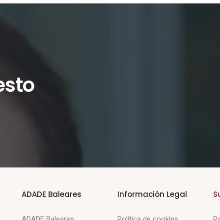
esto
ADADE Baleares
Información Legal
S
ADADE Baleares
Política de cookies
Pa