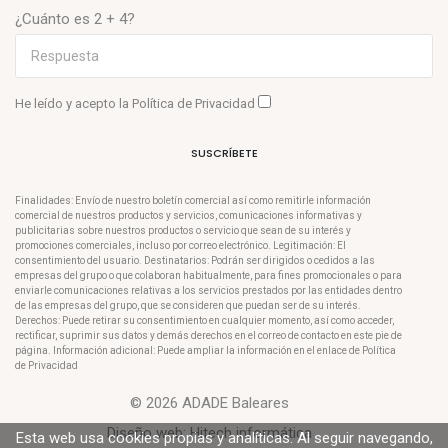
¿Cuánto es 2 + 4?
He leído y acepto la
Política de Privacidad
SUSCRÍBETE
Finalidades: Envío de nuestro boletín comercial así como remitirle información
comercial de nuestros productos y servicios, comunicaciones informativas y
publicitarias sobre nuestros productos o servicio que sean de su interés y
promociones comerciales, incluso por correo electrónico. Legitimación: El
consentimiento del usuario. Destinatarios: Podrán ser dirigidos o cedidos a las
empresas del grupo o que colaboran habitualmente, para fines promocionales o para
enviarle comunicaciones relativas a los servicios prestados por las entidades dentro
de las empresas del grupo, que se consideren que puedan ser de su interés.
Derechos: Puede retirar su consentimiento en cualquier momento, así como acceder,
rectificar, suprimir sus datos y demás derechos en el correo de contacto en este pie de
página. Información adicional: Puede ampliar la información en el enlace de Política
de Privacidad
© 2026 ADADE Baleares
Diseño web:
Hitech informática
Esta web usa cookies propias y analíticas. Al seguir navegando,